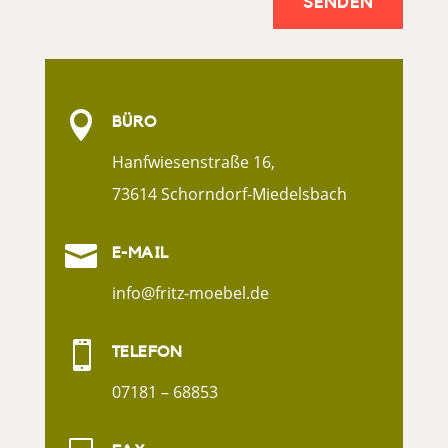
SENDEN

BÜRO
Hanfwiesenstraße 16,
73614 Schorndorf-Miedelsbach

E-MAIL
info@fritz-moebel.de

TELEFON
07181 – 68853