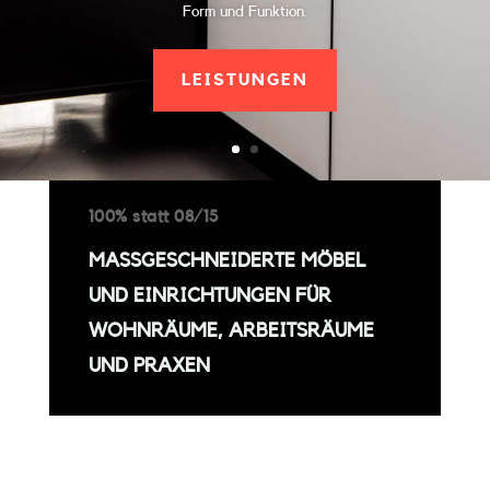
Form und Funktion.
LEISTUNGEN
100% statt 08/15
MASSGESCHNEIDERTE MÖBEL U
ND EINRICHTUNGEN FÜR W
OHNRÄUME, ARBEITSRÄUME U
ND PRAXEN