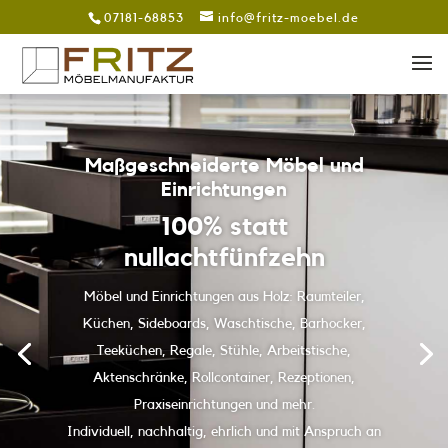
07181-68853
info@fritz-moebel.de
Maßgeschneiderte Möbel und
Einrichtungen
100% statt
nullachtfünfzehn
Möbel und Einrichtungen aus Holz: Raumteiler,
Küchen, Sideboards, Waschtische, Barhocker,
Teeküchen, Regale, Stühle, Arbeitstische,
Aktenschränke, Rollcontainer, Rezeptionen,
Praxiseinrichtungen und mehr.
Individuell, nachhaltig, ehrlich und mit Anspruch an